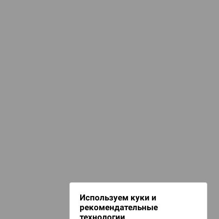
КАТЕГОРИИ
ечериночные игры
ПОДБОРКИ
d Монстры
ля взрослых 18+
ля компании
ооперативные игры
 Зомбицид:
НАШИ ПРОЕКТЫ
Hobby World
Игрокон
 Берсерк.
Warforge
в
Мир фантастики
Используем куки и
Берсерк
рекомендательные
CrowdRepublic
технологии