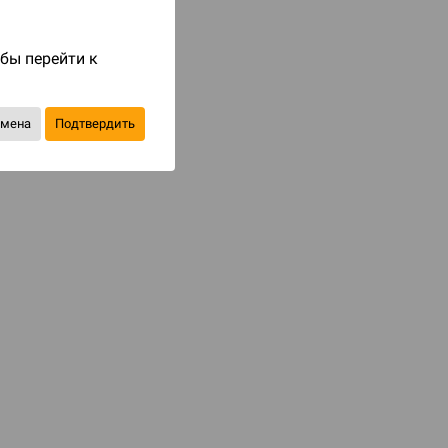
Код товара: 79431
1 500 ₽
обы перейти к
до 150
бонусов на следующие покупки
тмена
Подтвердить
Уведомить о наличии
В избранное