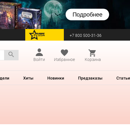
Подробнее
+7 800 500-31-36
перейти на Zvezda
Войти
Избранное
Корзина
дели
Хиты
Новинки
Предзаказы
Статьи