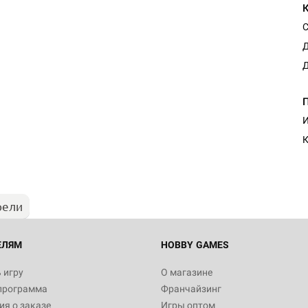
С
Д
Д
И
К
рели
ЕЛЯМ
HOBBY GAMES
 игру
О магазине
программа
Франчайзинг
я о заказе
Игры оптом