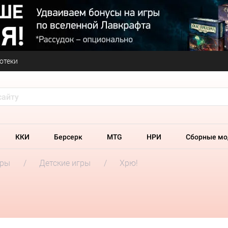
отеки
ККИ
Берсерк
MTG
НРИ
Сборные мо
гры
Детские игры
Хрю!