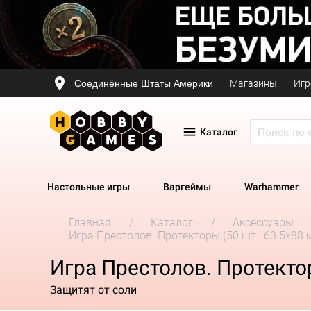
Соединённые Штаты Америки
Магазины
Игр
Каталог
Настольные игры
Варгеймы
Warhammer
Главная
Каталог
Аксессуары
Игра Престолов. Протекторы (50 шт., 63.5x88 м
Игра Престолов. Протектор
Защитят от соли