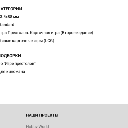
КАТЕГОРИИ
3.5x88 мм
tandard
гра Престолов. Карточная игра (Второе издание)
ивые карточные игры (LCG)
ПОДБОРКИ
d Журнал
о "Игре престолов"
к: Братья
ля киномана
d Звёздные
НАШИ ПРОЕКТЫ
Hobby World