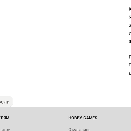
6
S
И
Ж
Настольная игра Hobby Worl
П
"Мир фантастики. Спецвыпус
Стругацкие"
Д
1 490
рели
Настольная игра Hobby Worl
империи: Боевая тревога
799
ЕЛЯМ
HOBBY GAMES
 игру
О магазине