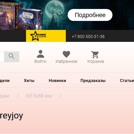
Подробнее
+7 800 500-31-36
перейти на Zvezda
Войти
Избранное
Корзина
дели
Хиты
Новинки
Предзаказы
Статьи
ерам
63.5x88 мм
reyjoy