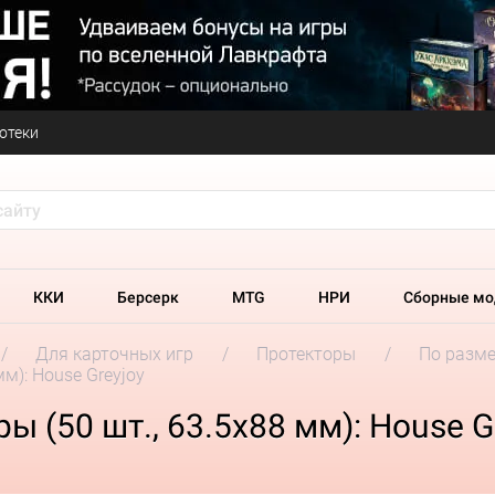
отеки
ККИ
Берсерк
MTG
НРИ
Сборные мо
Для карточных игр
Протекторы
По разм
м): House Greyjoy
ы (50 шт., 63.5x88 мм): House G