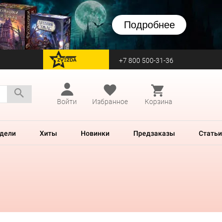
Подробнее
+7 800 500-31-36
перейти на Zvezda
Войти
Избранное
Корзина
дели
Хиты
Новинки
Предзаказы
Статьи