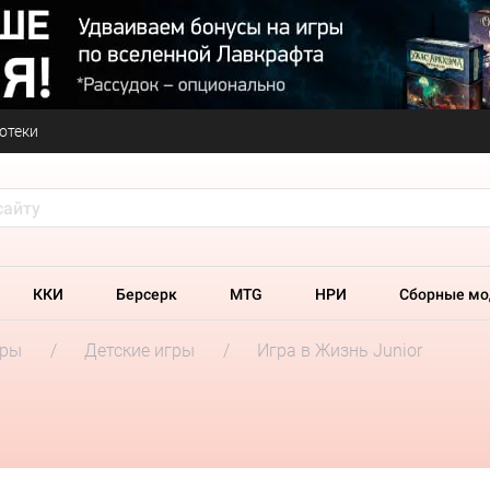
отеки
ККИ
Берсерк
MTG
НРИ
Сборные мо
гры
Детские игры
Игра в Жизнь Junior