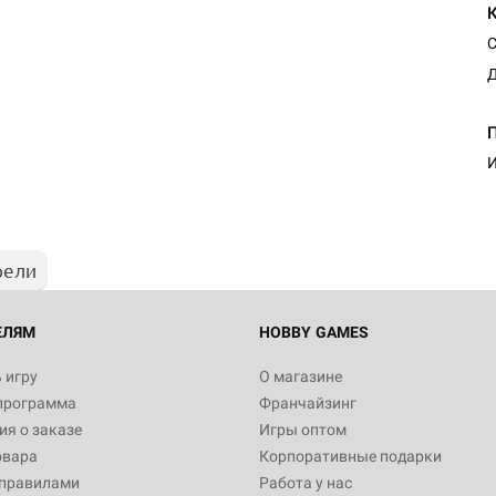
С
Д
И
рели
ЕЛЯМ
HOBBY GAMES
 игру
О магазине
программа
Франчайзинг
я о заказе
Игры оптом
овара
Корпоративные подарки
 правилами
Работа у нас