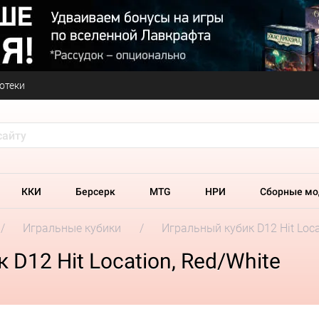
отеки
ККИ
Берсерк
MTG
НРИ
Сборные мо
Игральные кубики
Игральный кубик D12 Hit Loca
D12 Hit Location, Red/White