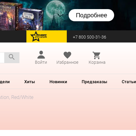
Подробнее
+7 800 500-31-36
перейти на Zvezda
Войти
Избранное
Корзина
дели
Хиты
Новинки
Предзаказы
Статьи
tion, Red/White