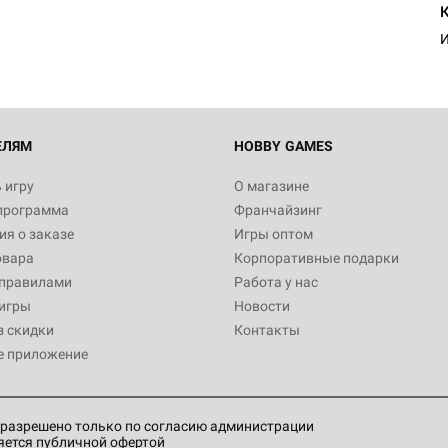
И
ЕЛЯМ
HOBBY GAMES
 игру
О магазине
программа
Франчайзинг
я о заказе
Игры оптом
овара
Корпоративные подарки
 правилами
Работа у нас
игры
Новости
з скидки
Контакты
е приложение
разрешено только по согласию администрации
яется публичной офертой