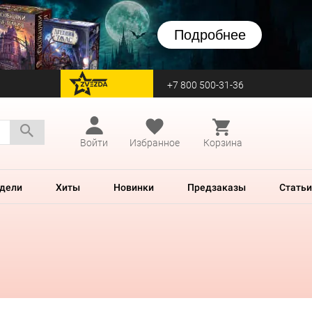
Подробнее
+7 800 500-31-36
перейти на Zvezda
Войти
Избранное
Корзина
дели
Хиты
Новинки
Предзаказы
Статьи