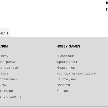
рели
ЕЛЯМ
HOBBY GAMES
 игру
О магазине
программа
Франчайзинг
я о заказе
Игры оптом
овара
Корпоративные подарки
 правилами
Работа у нас
игры
Новости
з скидки
Контакты
е приложение