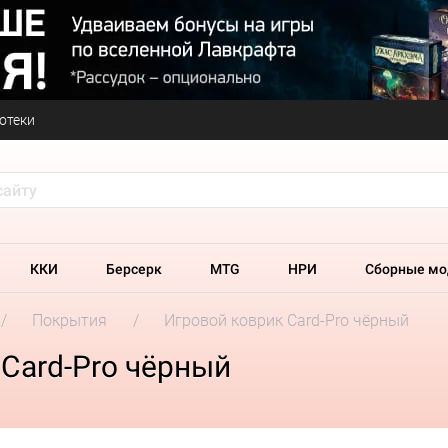
отеки
ККИ
Берсерк
MTG
НРИ
Сборные мо
Покрытия
Игровой коврик Card-Pro чёрный
Card-Pro чёрный