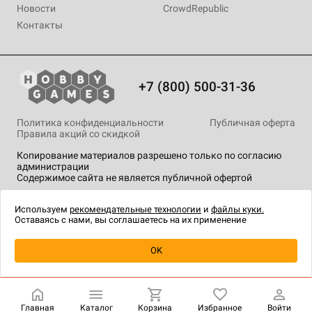
Новости
CrowdRepublic
Контакты
+7 (800) 500-31-36
Политика конфиденциальности
Публичная оферта
Правила акций со скидкой
Копирование материалов разрешено только по согласию
администрации
Содержимое сайта не является публичной офертой
На сайте Hobby Games применяются
рекомендательные
технологии
.
Используем
рекомендательные технологии
и
файлы куки.
Оставаясь с нами, вы соглашаетесь на их применение
OK
Купить
| 1 190 ₽
Главная
Каталог
Корзина
Избранное
Войти