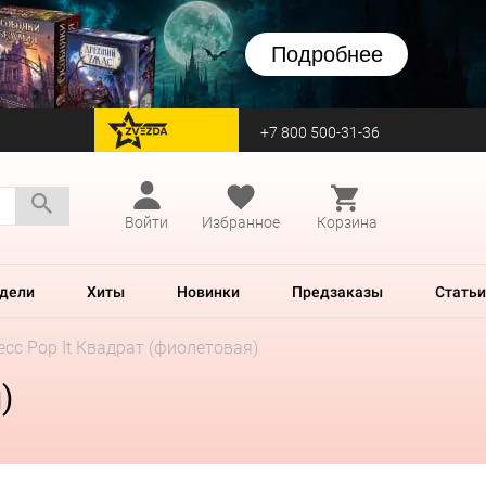
Подробнее
+7 800 500-31-36
перейти на Zvezda
Войти
Избранное
Корзина
дели
Хиты
Новинки
Предзаказы
Статьи
сс Pop It Квадрат (фиолетовая)
)