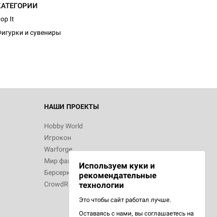
КАТЕГОРИИ
d Монстры
op It
игурки и сувениры
 Зомбицид:
НАШИ ПРОЕКТЫ
Hobby World
Игрокон
d Ужас
Warforge
Мир фантастики
Используем куки и
Берсерк
рекомендательные
CrowdRepublic
технологии
Это чтобы сайт работал лучше.
Оставаясь с нами, вы соглашаетесь на
d Ужас