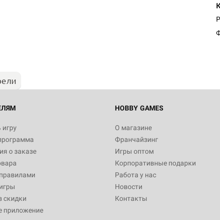
Настольная игра Hobby Worl
P
Египта
Ф
1 991
рели
Настольная игра Hobby World
Белая смерть
12 990
ЕЛЯМ
HOBBY GAMES
 игру
О магазине
программа
Франчайзинг
Настольная игра Hobby Worl
я о заказе
Игры оптом
Аркхэма. Карточная игра
овара
Корпоративные подарки
3 490
 правилами
Работа у нас
игры
Новости
з скидки
Контакты
е приложение
Настольная игра Hobby Worl