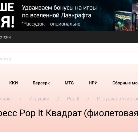
отеки
ККИ
Берсерк
MTG
НРИ
Сборные мо
ениры
Игрушки
Pop It
Игрушка-антистре
есс Pop It Квадрат (фиолетовая