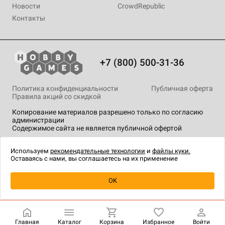
Новости
CrowdRepublic
Контакты
+7 (800) 500-31-36
Политика конфиденциальности
Публичная оферта
Правила акций со скидкой
Копирование материалов разрешено только по согласию
администрации
Содержимое сайта не является публичной офертой
На сайте Hobby Games применяются
рекомендательные
технологии
.
Используем
рекомендательные технологии
и
файлы куки.
Оставаясь с нами, вы соглашаетесь на их применение
Уведомить о наличии
OK
Главная
Каталог
Корзина
Избранное
Войти