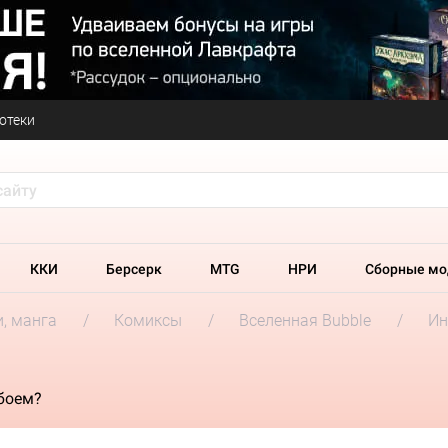
отеки
ККИ
Берсерк
MTG
НРИ
Сборные мо
и, манга
Комиксы
Вселенная Bubble
Ин
обоем?