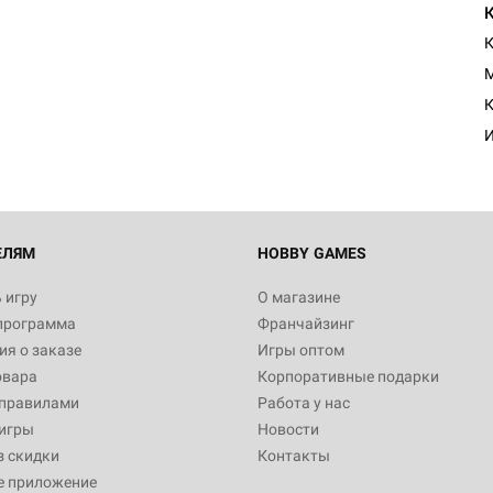
К
ЕЛЯМ
HOBBY GAMES
 игру
О магазине
программа
Франчайзинг
я о заказе
Игры оптом
овара
Корпоративные подарки
 правилами
Работа у нас
игры
Новости
з скидки
Контакты
е приложение