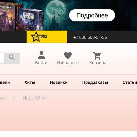
Подробнее
+7 800 500-31-36
перейти на Zvezda
Войти
Избранное
Корзина
дели
Хиты
Новинки
Предзаказы
Статьи
ок
Инок № 47