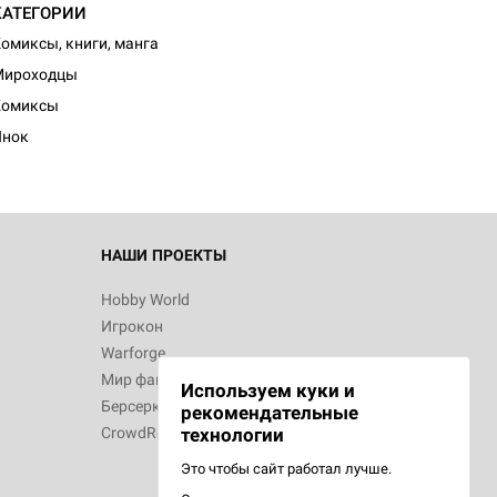
КАТЕГОРИИ
омиксы, книги, манга
Мироходцы
Комиксы
Инок
НАШИ ПРОЕКТЫ
Hobby World
Игрокон
Warforge
Мир фантастики
Используем куки и
Берсерк
рекомендательные
CrowdRepublic
технологии
Это чтобы сайт работал лучше.