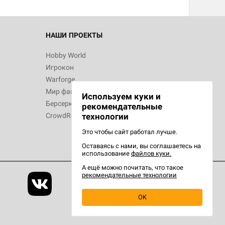
 Зомбицид:
НАШИ ПРОЕКТЫ
Hobby World
Игрокон
 Берсерк.
Warforge
в
Мир фантастики
Используем куки и
Берсерк
рекомендательные
CrowdRepublic
технологии
Это чтобы сайт работал лучше.
Оставаясь с нами, вы соглашаетесь на
d Ужас
использование
файлов куки.
орой сезон
А ещё можно почитать, что такое
рекомендательные технологии
OK
d Журнал
ст)