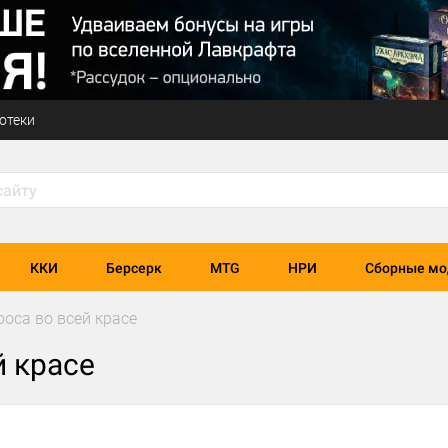
отеки
ККИ
Берсерк
MTG
НРИ
Сборные мо
роса во всей красе
й красе