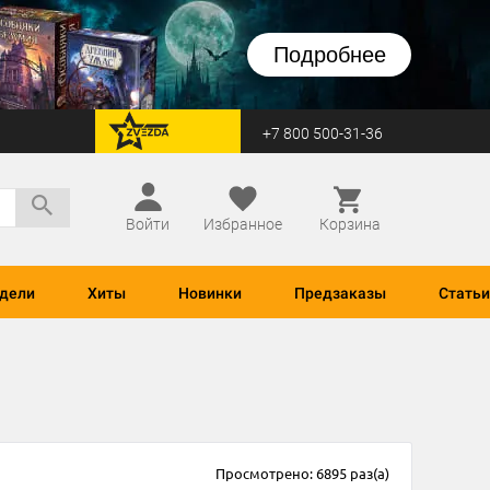
Подробнее
+7 800 500-31-36
перейти на Zvezda
Войти
Избранное
Корзина
дели
Хиты
Новинки
Предзаказы
Статьи
Просмотрено: 6895 раз(а)