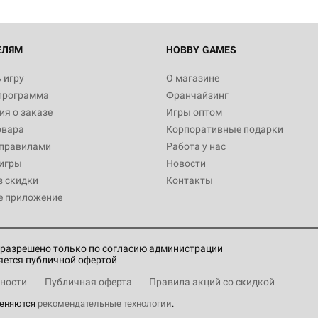
Настольная игра Hobby World
Белая смерть
12 990
ЕЛЯМ
HOBBY GAMES
 игру
О магазине
программа
Франчайзинг
Настольная игра Hobby World
я о заказе
Игры оптом
Сердце роя. Дисплей бустеро
овара
Корпоративные подарки
3 490
 правилами
Работа у нас
игры
Новости
з скидки
Контакты
е приложение
Настольная игра Hobby Worl
Аркхэма. Карточная игра: Вт
4 990
разрешено только по согласию администрации
яется публичной офертой
ности
Публичная оферта
Правила акций со скидкой
меняются
рекомендательные технологии
.
Настольная игра Hobby Worl
"Мир фантастики" №273 (авгу