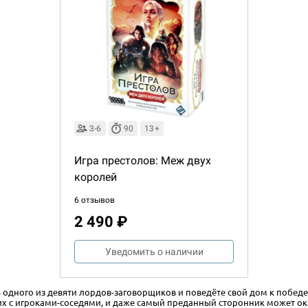
3-6
90
13+
Игра престолов: Меж двух
королей
6 отзывов
2 490 ₽
Настольная игра Hobby Worl
Египта
Уведомить о наличии
1 991
одного из девяти лордов-заговорщиков и поведёте свой дом к победе
их с игроками-соседями, и даже самый преданный сторонник может ока