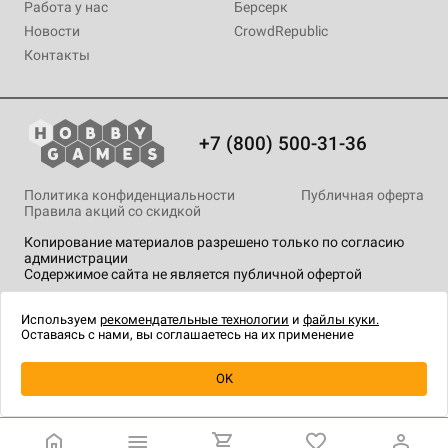
Работа у нас
Берсерк
Новости
CrowdRepublic
Контакты
+7 (800) 500-31-36
Политика конфиденциальности
Публичная оферта
Правила акций со скидкой
Копирование материалов разрешено только по согласию
администрации
Содержимое сайта не является публичной офертой
На сайте Hobby Games применяются
рекомендательные
технологии
.
Используем
рекомендательные технологии
и
файлы куки.
Оставаясь с нами, вы соглашаетесь на их применение
Уведомить о наличии
OK