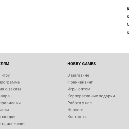
К
M
К
ЕЛЯМ
HOBBY GAMES
 игру
О магазине
программа
Франчайзинг
я о заказе
Игры оптом
овара
Корпоративные подарки
 правилами
Работа у нас
игры
Новости
з скидки
Контакты
е приложение