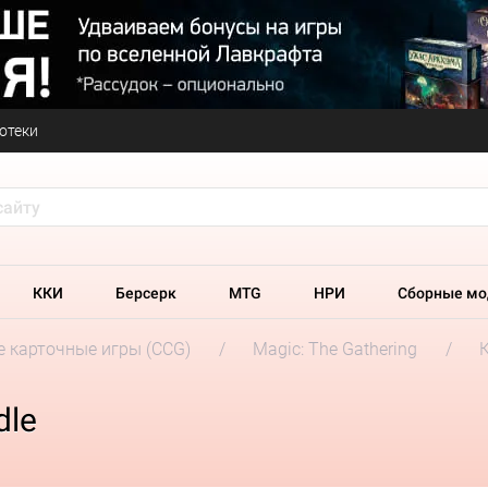
отеки
ККИ
Берсерк
MTG
НРИ
Сборные мо
 карточные игры (CCG)
Magic: The Gathering
dle