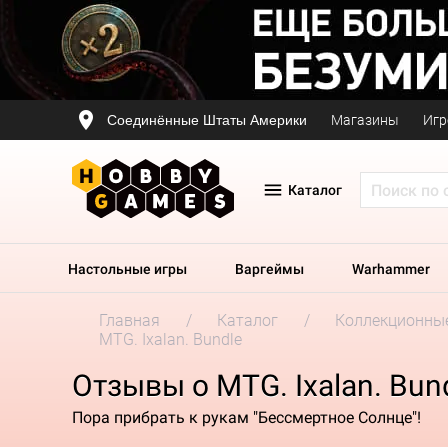
Соединённые Штаты Америки
Магазины
Игр
Каталог
Настольные игры
Варгеймы
Warhammer
Главная
Каталог
Коллекционные
MTG. Ixalan. Bundle
Отзывы о MTG. Ixalan. Bun
Пора прибрать к рукам "Бессмертное Солнце"!