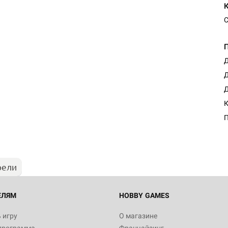
С
Д
Д
Д
К
П
рели
ЕЛЯМ
HOBBY GAMES
 игру
О магазине