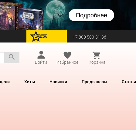
Подробнее
+7 800 500-31-36
перейти на Zvezda
Войти
Избранное
Корзина
дели
Хиты
Новинки
Предзаказы
Статьи