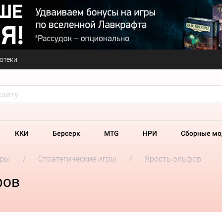
отеки
ККИ
Берсерк
MTG
НРИ
Сборные мо
гры
Стратегические игры
Ярость эльфов
фов