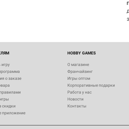
Д
Э
ЕЛЯМ
HOBBY GAMES
 игру
О магазине
программа
Франчайзинг
я о заказе
Игры оптом
овара
Корпоративные подарки
 правилами
Работа у нас
игры
Новости
з скидки
Контакты
е приложение