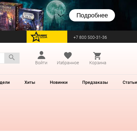
Подробнее
+7 800 500-31-36
перейти на Zvezda
Войти
Избранное
Корзина
дели
Хиты
Новинки
Предзаказы
Статьи