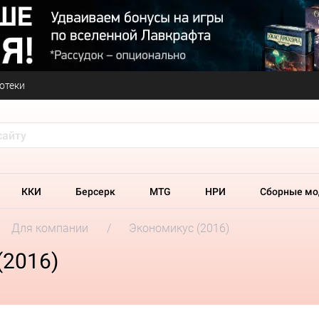
отеки
ККИ
Берсерк
MTG
НРИ
Сборные мо
Для компании
Экономикус (2016)
(2016)