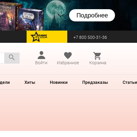
Подробнее
+7 800 500-31-36
перейти на Zvezda
Войти
Избранное
Корзина
дели
Хиты
Новинки
Предзаказы
Статьи