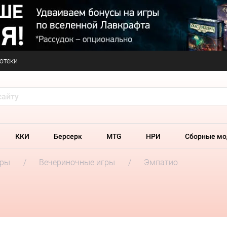
отеки
ККИ
Берсерк
MTG
НРИ
Сборные мо
гры
Вечериночные игры
Эмпатио