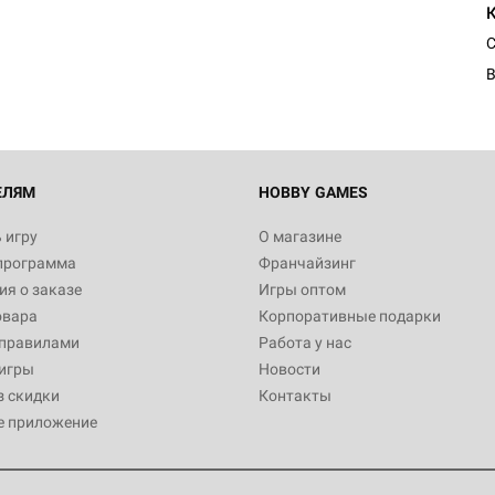
С
В
ЕЛЯМ
HOBBY GAMES
 игру
О магазине
программа
Франчайзинг
я о заказе
Игры оптом
овара
Корпоративные подарки
 правилами
Работа у нас
игры
Новости
з скидки
Контакты
е приложение