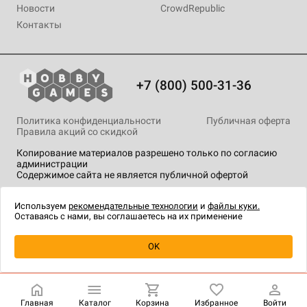
Новости
CrowdRepublic
Контакты
+7 (800) 500-31-36
Политика конфиденциальности
Публичная оферта
Правила акций со скидкой
Копирование материалов разрешено только по согласию
администрации
Содержимое сайта не является публичной офертой
На сайте Hobby Games применяются
рекомендательные
технологии
.
Используем
рекомендательные технологии
и
файлы куки.
Оставаясь с нами, вы соглашаетесь на их применение
Уведомить о наличии
OK
Главная
Каталог
Корзина
Избранное
Войти