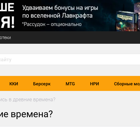
отеки
ККИ
Берсерк
MTG
НРИ
Сборные мо
ись в древние времена?
ие времена?