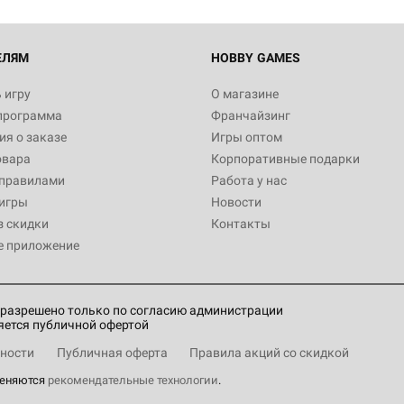
ЕЛЯМ
HOBBY GAMES
 игру
О магазине
программа
Франчайзинг
я о заказе
Игры оптом
овара
Корпоративные подарки
 правилами
Работа у нас
игры
Новости
з скидки
Контакты
е приложение
разрешено только по согласию администрации
яется публичной офертой
ности
Публичная оферта
Правила акций со скидкой
меняются
рекомендательные технологии
.