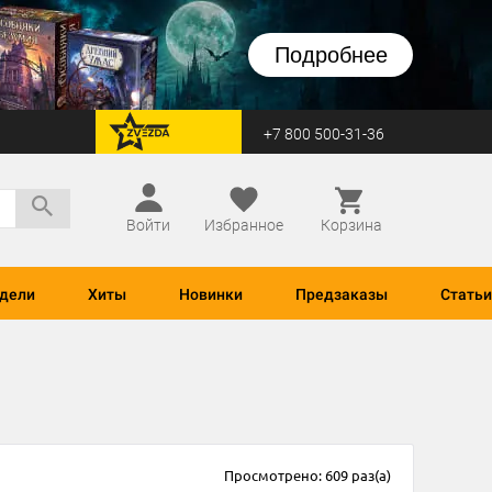
Подробнее
+7 800 500-31-36
перейти на Zvezda
Войти
Избранное
Корзина
дели
Хиты
Новинки
Предзаказы
Статьи
Просмотрено: 609 раз(а)