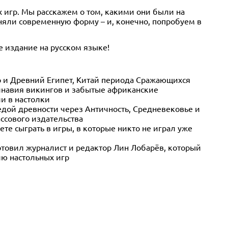
 игр. Мы расскажем о том, какими они были на
няли современную форму – и, конечно, попробуем в
 издание на русском языке!
 и Древний Египет, Китай периода Сражающихся
инавия викингов и забытые африканские
ли в настолки
седой древности через Античность, Средневековье и
ссового издательства
те сыграть в игры, в которые никто не играл уже
готовил журналист и редактор Лин Лобарёв, который
ию настольных игр