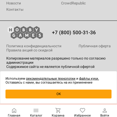
Новости
CrowdRepublic
Контакты
+7 (800) 500-31-36
Политика конфиденциальности
Публичная оферта
Правила акций со скидкой
Копирование материалов разрешено только по согласию
администрации
Содержимое сайта не является публичной офертой
На сайте Hobby Games применяются
рекомендательные
технологии
.
Используем
рекомендательные технологии
и
файлы куки.
Оставаясь с нами, вы соглашаетесь на их применение
Товар снят с продажи
OK
Главная
Каталог
Корзина
Избранное
Войти