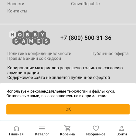
Новости
CrowdRepublic
Контакты
+7 (800) 500-31-36
Политика конфиденциальности
Публичная оферта
Правила акций со скидкой
Копирование материалов разрешено только по согласию
администрации
Содержимое сайта не является публичной офертой
На сайте Hobby Games применяются
рекомендательные
технологии
.
Используем
рекомендательные технологии
и
файлы куки.
Оставаясь с нами, вы соглашаетесь на их применение
Товар снят с продажи
OK
Главная
Каталог
Корзина
Избранное
Войти