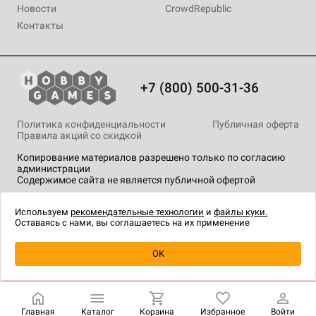
Новости
CrowdRepublic
Контакты
+7 (800) 500-31-36
Политика конфиденциальности
Публичная оферта
Правила акций со скидкой
Копирование материалов разрешено только по согласию
администрации
Содержимое сайта не является публичной офертой
На сайте Hobby Games применяются
рекомендательные
технологии
.
Используем
рекомендательные технологии
и
файлы куки.
Оставаясь с нами, вы соглашаетесь на их применение
Товар снят с продажи
OK
Главная
Каталог
Корзина
Избранное
Войти