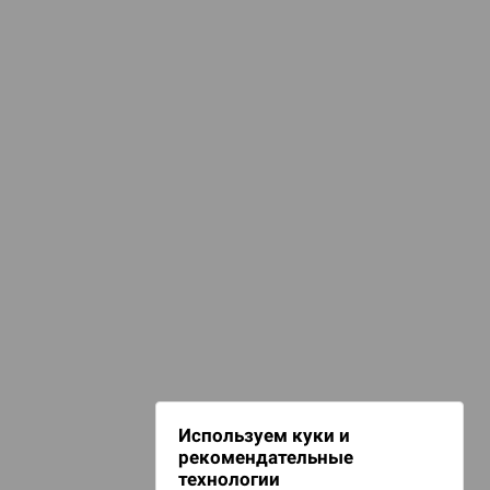
КАТЕГОРИИ
Карты
арты для покера
емейные игры
лассические игры
НАШИ ПРОЕКТЫ
Hobby World
Игрокон
Warforge
Мир фантастики
Используем куки и
Берсерк
рекомендательные
CrowdRepublic
технологии