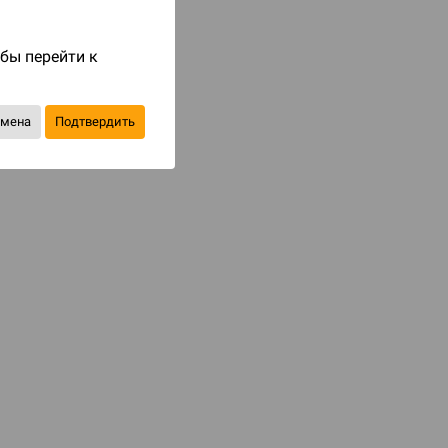
Код товара: 77456
490 ₽
обы перейти к
до 49
бонусов на следующие покупки
тмена
Подтвердить
Уведомить о наличии
В избранное