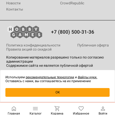
Новости
CrowdRepublic
Контакты
+7 (800) 500-31-36
Политика конфиденциальности
Публичная оферта
Правила акций со скидкой
Копирование материалов разрешено только по согласию
администрации
Содержимое сайта не является публичной офертой
На сайте Hobby Games применяются
рекомендательные
технологии
.
Используем
рекомендательные технологии
и
файлы куки.
Оставаясь с нами, вы соглашаетесь на их применение
Уведомить о наличии
OK
Главная
Каталог
Корзина
Избранное
Войти