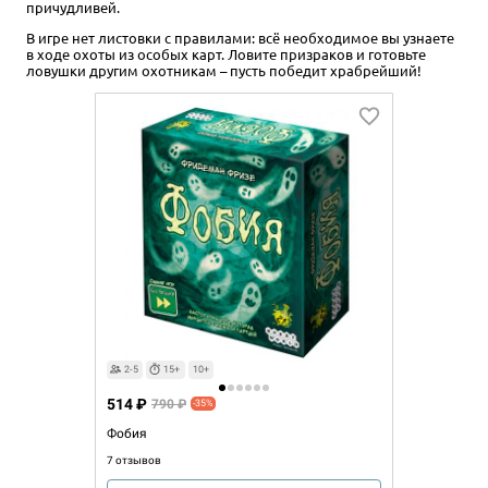
причудливей.
В игре нет листовки с правилами: всё необходимое вы узнаете
в ходе охоты из особых карт. Ловите призраков и готовьте
ловушки другим охотникам – пусть победит храбрейший!
2-5
15+
10+
514 ₽
790 ₽
-35%
Фобия
7 отзывов