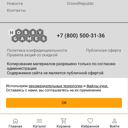
Новости
CrowdRepublic
Контакты
+7 (800) 500-31-36
Политика конфиденциальности
Публичная оферта
Правила акций со скидкой
Копирование материалов разрешено только по согласию
администрации
Содержимое сайта не является публичной офертой
На сайте Hobby Games применяются
рекомендательные
технологии
.
Используем
рекомендательные технологии
и
файлы куки.
Оставаясь с нами, вы соглашаетесь на их применение
Уведомить о наличии
OK
Главная
Каталог
Корзина
Избранное
Войти