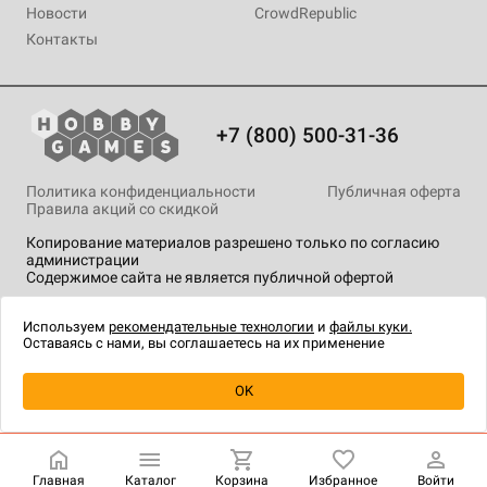
Новости
CrowdRepublic
Контакты
+7 (800) 500-31-36
Политика конфиденциальности
Публичная оферта
Правила акций со скидкой
Копирование материалов разрешено только по согласию
администрации
Содержимое сайта не является публичной офертой
На сайте Hobby Games применяются
рекомендательные
технологии
.
Используем
рекомендательные технологии
и
файлы куки.
Оставаясь с нами, вы соглашаетесь на их применение
Уведомить о наличии
OK
Главная
Каталог
Корзина
Избранное
Войти