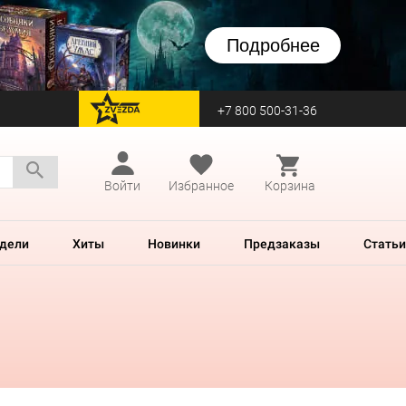
Подробнее
+7 800 500-31-36
перейти на Zvezda
Войти
Избранное
Корзина
дели
Хиты
Новинки
Предзаказы
Статьи