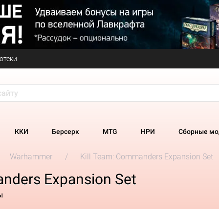
отеки
ККИ
Берсерк
MTG
НРИ
Сборные мо
Warhammer
Kill Team: Commanders Expansion Set
nders Expansion Set
ы