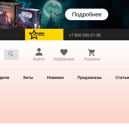
Подробнее
+7 800 500-31-36
перейти на Zvezda
Войти
Избранное
Корзина
дели
Хиты
Новинки
Предзаказы
Статьи