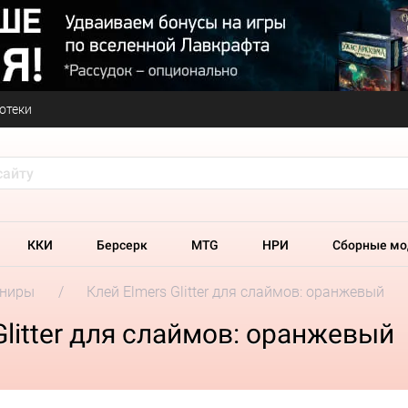
отеки
ККИ
Берсерк
MTG
НРИ
Сборные мо
ениры
Клей Elmers Glitter для слаймов: оранжевый
litter для слаймов: оранжевый