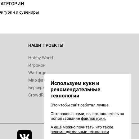
КАТЕГОРИИ
игурки и сувениры
 Зомбицид:
НАШИ ПРОЕКТЫ
Hobby World
Игрокон
 Берсерк.
Warforge
в
Мир фантастики
Используем куки и
Берсерк
рекомендательные
CrowdRepublic
технологии
Это чтобы сайт работал лучше.
Оставаясь с нами, вы соглашаетесь на
d Ужас
использование
файлов куки.
орой сезон
А ещё можно почитать, что такое
рекомендательные технологии