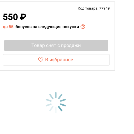
Код товара: 77949
550 ₽
до 55
бонусов на следующие покупки
Товар снят с продажи
В избранное
d Монстры