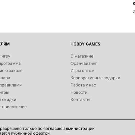
1 991
Ф
Настольная игра Hobby World
Белая смерть
12 990
ЕЛЯМ
HOBBY GAMES
 игру
О магазине
программа
Франчайзинг
Настольная игра Hobby World
я о заказе
Игры оптом
Сердце роя. Дисплей бустеро
овара
Корпоративные подарки
3 490
 правилами
Работа у нас
игры
Новости
з скидки
Контакты
е приложение
Настольная игра Hobby Worl
Аркхэма. Карточная игра: Вт
4 990
разрешено только по согласию администрации
яется публичной офертой