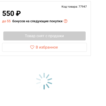
Код товара: 77947
550 ₽
до 55
бонусов на следующие покупки
Товар снят с продажи
В избранное
d Монстры