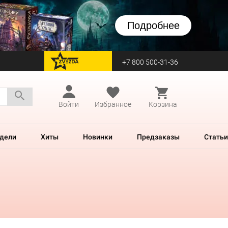
Подробнее
+7 800 500-31-36
перейти на Zvezda
Войти
Избранное
Корзина
дели
Хиты
Новинки
Предзаказы
Статьи