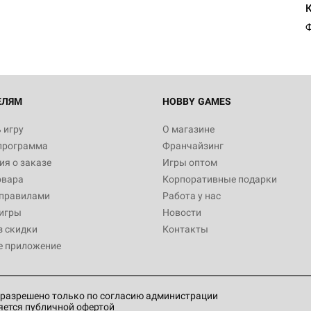
1 991
Ф
Настольная игра Hobby World
Белая смерть
12 990
ЕЛЯМ
HOBBY GAMES
 игру
О магазине
программа
Франчайзинг
Настольная игра Hobby World
я о заказе
Игры оптом
Сердце роя. Дисплей бустеро
овара
Корпоративные подарки
3 490
 правилами
Работа у нас
игры
Новости
з скидки
Контакты
е приложение
Настольная игра Hobby Worl
Аркхэма. Карточная игра: Вт
4 990
разрешено только по согласию администрации
яется публичной офертой