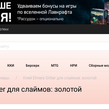
отеки
ККИ
Берсерк
MTG
НРИ
Сборные мо
ениры
Клей Elmers Glitter для слаймов: золотой
ter для слаймов: золотой