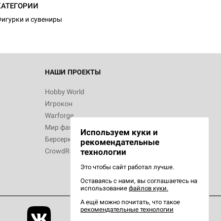
КАТЕГОРИИ
игурки и сувениры
 Зомбицид:
НАШИ ПРОЕКТЫ
Hobby World
Игрокон
 Берсерк.
Warforge
в
Мир фантастики
Используем куки и
Берсерк
рекомендательные
CrowdRepublic
технологии
Это чтобы сайт работал лучше.
Оставаясь с нами, вы соглашаетесь на
d Ужас
использование
файлов куки.
орой сезон
А ещё можно почитать, что такое
рекомендательные технологии