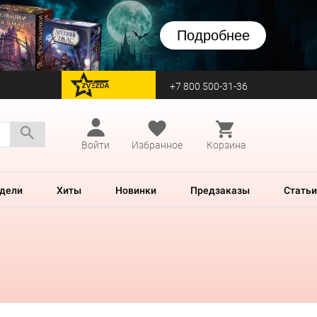
Подробнее
+7 800 500-31-36
перейти на Zvezda
Войти
Избранное
Корзина
дели
Хиты
Новинки
Предзаказы
Статьи