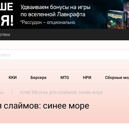
отеки
ККИ
Берсерк
MTG
НРИ
Сборные мо
ры
Клей Mkuksa для слаймов: синее море
 слаймов: синее море