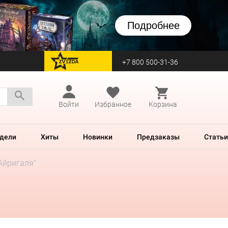
Подробнее
+7 800 500-31-36
перейти на Zvezda
Войти
Избранное
Корзина
дели
Хиты
Новинки
Предзаказы
Статьи
Айригаля"