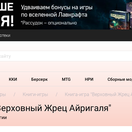
отеки
ККИ
Берсерк
MTG
НРИ
Сборные мо
гры
Книги-игры
Книга-игра "Верховный Жрец 
"Верховный Жрец Айригаля"
гии