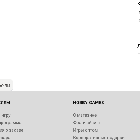
К
К
Д
П
рели
ЕЛЯМ
HOBBY GAMES
 игру
О магазине
программа
Франчайзинг
я о заказе
Игры оптом
овара
Корпоративные подарки