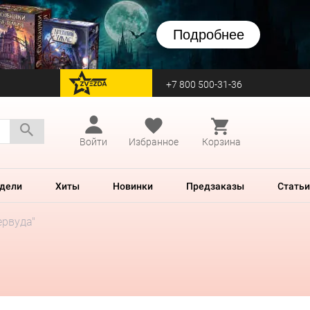
Подробнее
+7 800 500-31-36
перейти на Zvezda
Войти
Избранное
Корзина
дели
Хиты
Новинки
Предзаказы
Статьи
ервуда"