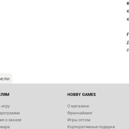
К
К
Настольная игра Hobby Worl
Д
"Мир фантастики. Спецвыпус
Стругацкие"
П
1 490
рели
Настольная игра Hobby Worl
империи: Боевая тревога
799
ЕЛЯМ
HOBBY GAMES
 игру
О магазине
программа
Франчайзинг
Настольная игра Hobby Worl
я о заказе
Игры оптом
империи. Четвёртая редакция
овара
Корпоративные подарки
Рубеж