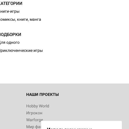
КАТЕГОРИИ
ниги-игры
омиксы, книги, манга
ПОДБОРКИ
d Журнал
ля одного
к: Братья
риключенческие игры
d Звёздные
НАШИ ПРОЕКТЫ
Hobby World
Игрокон
d Сумерки
Warforge
: Грозовой
Мир фантастики