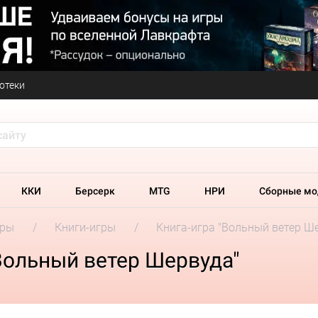
отеки
ККИ
Берсерк
MTG
НРИ
Сборные мо
гры
Книги-игры
Книга-игра "Вольный ветер Ш
Вольный ветер Шервуда"