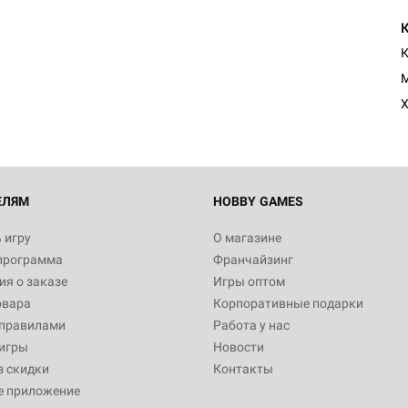
К
M
Х
ЕЛЯМ
HOBBY GAMES
 игру
О магазине
программа
Франчайзинг
я о заказе
Игры оптом
овара
Корпоративные подарки
 правилами
Работа у нас
игры
Новости
з скидки
Контакты
е приложение