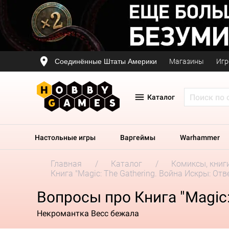
Соединённые Штаты Америки
Магазины
Игр
Каталог
Настольные игры
Варгеймы
Warhammer
Главная
Каталог
Комиксы, книг
Книга "Magic: The Gathering. Война Искры: От
Вопросы про Книга "Magic:
Некромантка Весс бежала