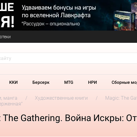
отеки
ККИ
Берсерк
MTG
НРИ
Сборные мо
и, манга
Художественные книги
Magic: The Ga
верженная"
 The Gathering. Война Искры: О