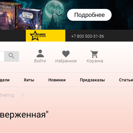
Подробнее
+7 800 500-31-36
перейти на Zvezda
Войти
Избранное
Корзина
дели
Хиты
Новинки
Предзаказы
Статьи
thering
тверженная"