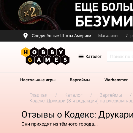
Соединённые Штаты Америки
Магазины
Игр
Каталог
Настольные игры
Варгеймы
Warhammer
Главная
Каталог
Варгеймы
Кодекс: Друкари (8-я редакция) на русском яз
Отзывы о Кодекс: Друкари
Они приходят из тёмного города...