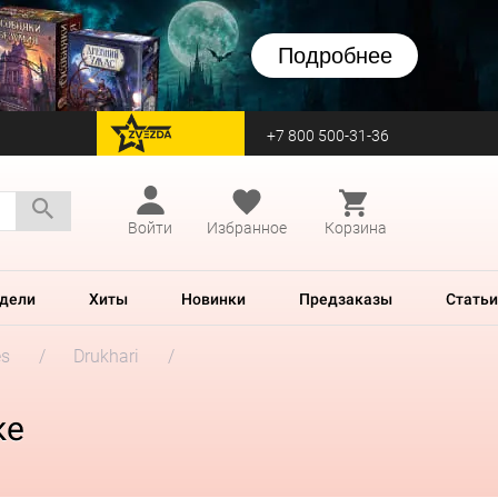
Подробнее
+7 800 500-31-36
перейти на Zvezda
Войти
Избранное
Корзина
дели
Хиты
Новинки
Предзаказы
Статьи
es
Drukhari
ке