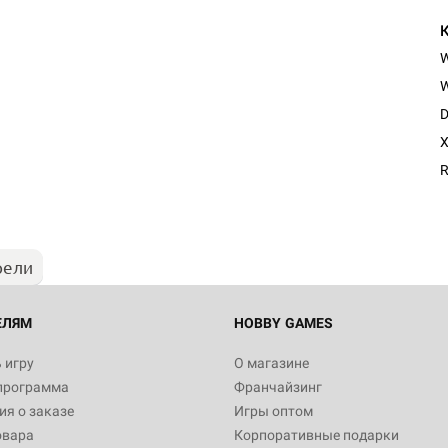
W
D
X
R
рели
ЕЛЯМ
HOBBY GAMES
 игру
О магазине
программа
Франчайзинг
я о заказе
Игры оптом
овара
Корпоративные подарки