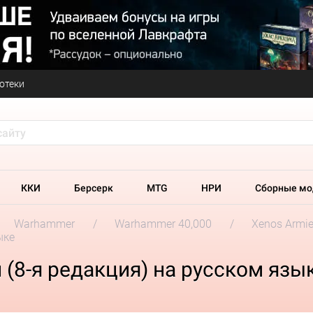
отеки
ККИ
Берсерк
MTG
НРИ
Сборные мо
Warhammer
Warhammer 40,000
Xenos Armi
ыке
 (8-я редакция) на русском язы