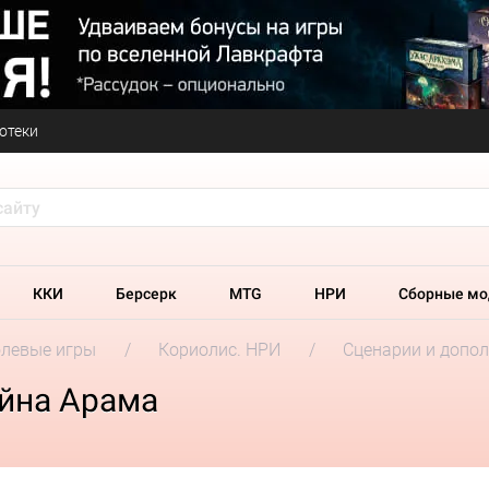
отеки
ККИ
Берсерк
MTG
НРИ
Сборные мо
олевые игры
Кориолис. НРИ
Сценарии и допо
айна Арама