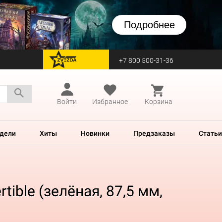
Подробнее
+7 800 500-31-36
перейти на Zvezda
Войти
Избранное
Корзина
дели
Хиты
Новинки
Предзаказы
Статьи
ible (зелёная, 87,5 мм,