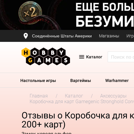
Соединённые Штаты Америки
Магазины
Игр
Каталог
Настольные игры
Варгеймы
Warhammer
Главная
Каталог
Аксессуары
Коробочка для карт Gamegenic Stronghold Conve
Отзывы о Коробочка для ка
200+ карт)
Замок короля эльфов