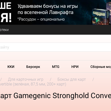
отеки
ККИ
Берсерк
MTG
НРИ
Сборные мо
Для карточных игр
Боксы для карт
rtible (зелёная, 87,5 мм, 200+ карт)
рт Gamegenic Stronghold Convert