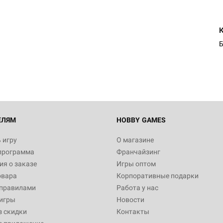
Б
ЕЛЯМ
HOBBY GAMES
 игру
О магазине
программа
Франчайзинг
я о заказе
Игры оптом
овара
Корпоративные подарки
 правилами
Работа у нас
игры
Новости
з скидки
Контакты