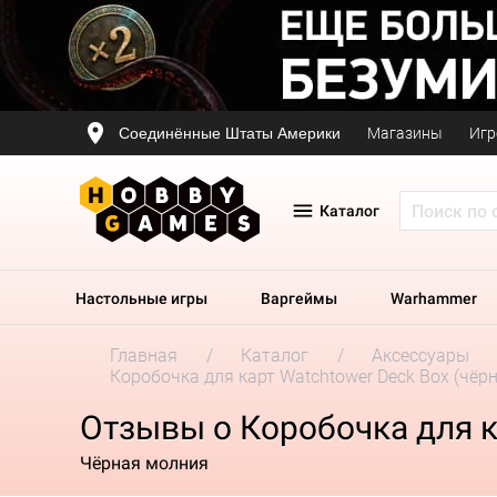
Соединённые Штаты Америки
Магазины
Игр
Каталог
Настольные игры
Варгеймы
Warhammer
Главная
Каталог
Аксессуары
Коробочка для карт Watchtower Deck Box (чёрн
Отзывы о Коробочка для ка
Чёрная молния