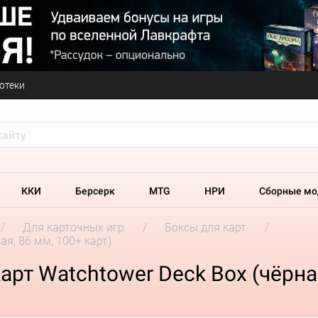
отеки
ККИ
Берсерк
MTG
НРИ
Сборные мо
Для карточных игр
Боксы для карт
ая, 86 мм, 100+ карт)
рт Watchtower Deck Box (чёрная