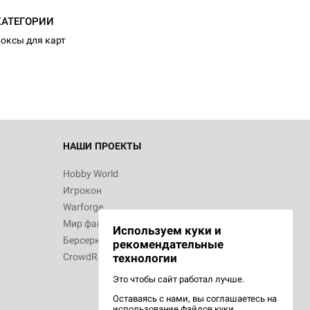
d Журнал
КАТЕГОРИИ
к: Братья
оксы для карт
d Звёздные
НАШИ ПРОЕКТЫ
Hobby World
Игрокон
d Сумерки
Warforge
: Грозовой
Мир фантастики
Используем куки и
Берсерк
рекомендательные
CrowdRepublic
технологии
Это чтобы сайт работал лучше.
Оставаясь с нами, вы соглашаетесь на
d Ужас
использование
файлов куки.