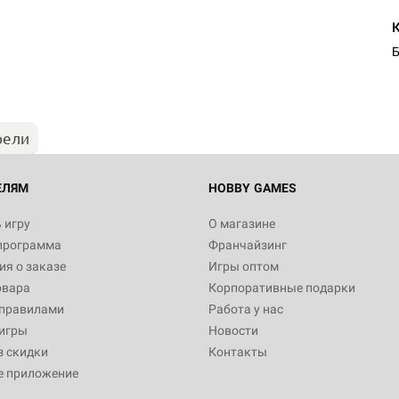
Настольная игра Hobby Worl
"Мир фантастики. Спецвыпус
Стругацкие"
Б
1 490
рели
Настольная игра Hobby Worl
империи: Боевая тревога
799
ЕЛЯМ
HOBBY GAMES
 игру
О магазине
программа
Франчайзинг
Настольная игра Hobby Worl
я о заказе
Игры оптом
империи. Четвёртая редакция
овара
Корпоративные подарки
Рубеж
12 990
 правилами
Работа у нас
игры
Новости
з скидки
Контакты
е приложение
Настольная игра Hobby Worl