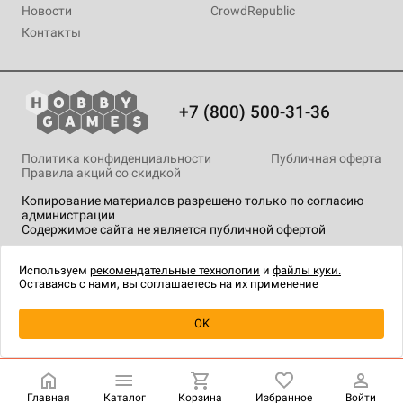
Новости
CrowdRepublic
Контакты
+7 (800) 500-31-36
Политика конфиденциальности
Публичная оферта
Правила акций со скидкой
Копирование материалов разрешено только по согласию
администрации
Содержимое сайта не является публичной офертой
На сайте Hobby Games применяются
рекомендательные
технологии
.
Используем
рекомендательные технологии
и
файлы куки.
Оставаясь с нами, вы соглашаетесь на их применение
OK
Купить
| 1 490 ₽
Главная
Каталог
Корзина
Избранное
Войти