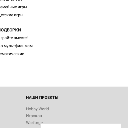
емейные игры
етские игры
ПОДБОРКИ
грайте вместе!
d Монстры
По мультфильмам
ематические
 Зомбицид:
НАШИ ПРОЕКТЫ
Hobby World
Игрокон
 Берсерк.
Warforge
в