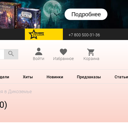
Подробнее
+7 800 500-31-36
перейти на Zvezda
Войти
Избранное
Корзина
дели
Хиты
Новинки
Предзаказы
Статьи
ия в Дикоземье
0)