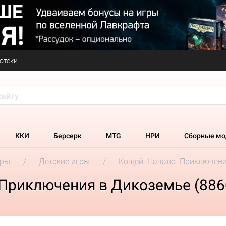
отеки
ККИ
Берсерк
MTG
НРИ
Сборные мо
гры
Детские игры
Кощей. Начало. Приключен
 Приключения в Дикоземье (886