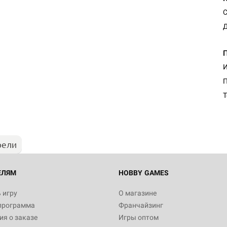
С
Д
И
Настольная игра Hobby Worl
Египта
Т
1 991
рели
Настольная игра Hobby World
Белая смерть
12 990
ЕЛЯМ
HOBBY GAMES
 игру
О магазине
программа
Франчайзинг
Настольная игра Hobby World
я о заказе
Игры оптом
Сердце роя. Дисплей бустеро