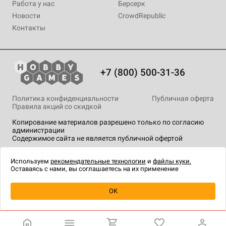
Работа у нас
Берсерк
Новости
CrowdRepublic
Контакты
+7 (800) 500-31-36
Политика конфиденциальности
Публичная оферта
Правила акций со скидкой
Копирование материалов разрешено только по согласию
администрации
Содержимое сайта не является публичной офертой
На сайте Hobby Games применяются
рекомендательные
технологии
.
Используем
рекомендательные технологии
и
файлы куки.
Оставаясь с нами, вы соглашаетесь на их применение
Уведомить о наличии
OK