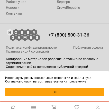
Работа у нас
Берсерк
Новости
CrowdRepublic
Контакты
+7 (800) 500-31-36
Политика конфиденциальности
Публичная оферта
Правила акций со скидкой
Копирование материалов разрешено только по согласию
администрации
Содержимое сайта не является публичной офертой
На сайте Hobby Games применяются
рекомендательные
технологии
.
Используем
рекомендательные технологии
и
файлы куки.
Оставаясь с нами, вы соглашаетесь на их применение
Уведомить о наличии
OK