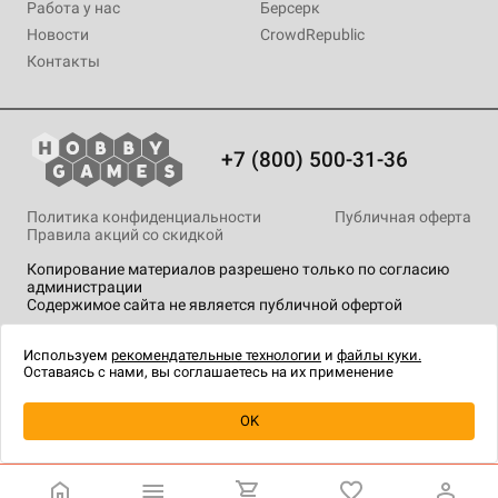
Работа у нас
Берсерк
Новости
CrowdRepublic
Контакты
+7 (800) 500-31-36
Политика конфиденциальности
Публичная оферта
Правила акций со скидкой
Копирование материалов разрешено только по согласию
администрации
Содержимое сайта не является публичной офертой
На сайте Hobby Games применяются
рекомендательные
технологии
.
Используем
рекомендательные технологии
и
файлы куки.
Оставаясь с нами, вы соглашаетесь на их применение
Уведомить о наличии
OK