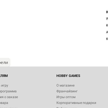
К
A
К
рели
ЕЛЯМ
HOBBY GAMES
 игру
О магазине
программа
Франчайзинг
я о заказе
Игры оптом
овара
Корпоративные подарки