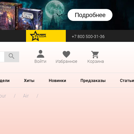
Подробнее
+7 800 500-31-36
перейти на Zvezda
Войти
Избранное
Корзина
дели
Хиты
Новинки
Предзаказы
Статьи
our
Air