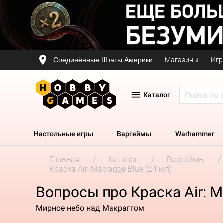
Соединённые Штаты Америки
Магазины
Игр
Каталог
Настольные игры
Варгеймы
Warhammer
Главная
Каталог
Варгеймы
Краска Air: Macragge Blue (24 мл)
Вопросы про Краска Air: M
Мирное небо над Макраггом