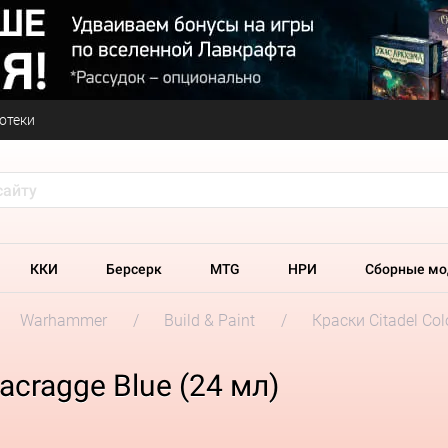
отеки
ККИ
Берсерк
MTG
НРИ
Сборные мо
Warhammer
Build & Paint
Краски Citadel Col
acragge Blue (24 мл)