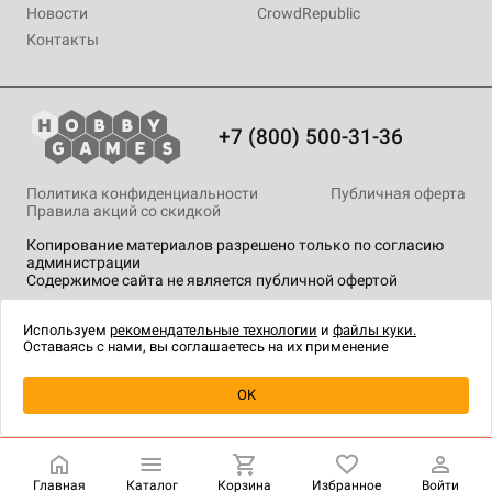
Новости
CrowdRepublic
Контакты
+7 (800) 500-31-36
Политика конфиденциальности
Публичная оферта
Правила акций со скидкой
Копирование материалов разрешено только по согласию
администрации
Содержимое сайта не является публичной офертой
На сайте Hobby Games применяются
рекомендательные
технологии
.
Используем
рекомендательные технологии
и
файлы куки.
Оставаясь с нами, вы соглашаетесь на их применение
Уведомить о наличии
OK
Главная
Каталог
Корзина
Избранное
Войти