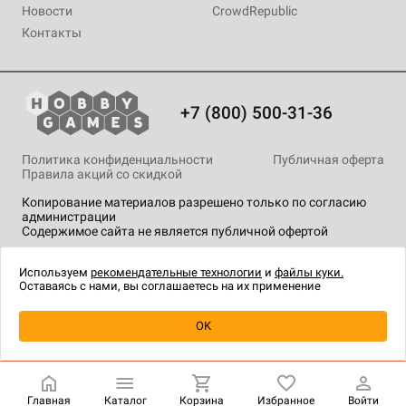
Новости
CrowdRepublic
Контакты
+7 (800) 500-31-36
Политика конфиденциальности
Публичная оферта
Правила акций со скидкой
Копирование материалов разрешено только по согласию
администрации
Содержимое сайта не является публичной офертой
На сайте Hobby Games применяются
рекомендательные
технологии
.
Используем
рекомендательные технологии
и
файлы куки.
Оставаясь с нами, вы соглашаетесь на их применение
Уведомить о наличии
OK
Главная
Каталог
Корзина
Избранное
Войти