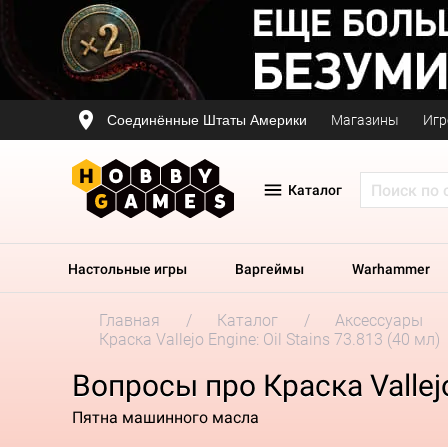
Соединённые Штаты Америки
Магазины
Игр
Каталог
Настольные игры
Варгеймы
Warhammer
Главная
Каталог
Аксессуары
Краска Vallejo Engine: Oil Stains 73.813 (40 мл)
Вопросы про Краска Vallejo 
Пятна машинного масла