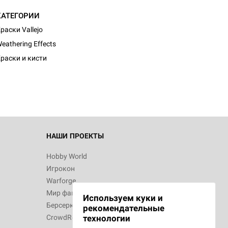
КАТЕГОРИИ
раски Vallejo
d Журнал
eathering Effects
к: Братья
раски и кисти
d Звёздные
НАШИ ПРОЕКТЫ
Hobby World
Игрокон
d Сумерки
Warforge
: Грозовой
Мир фантастики
Используем куки и
Берсерк
рекомендательные
CrowdRepublic
технологии