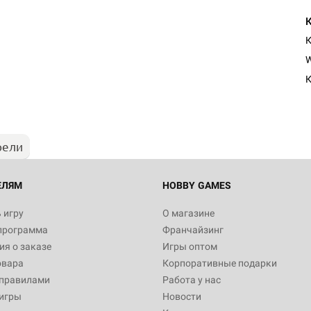
К
Настольная игра Hobby Worl
W
"Мир фантастики. Спецвыпус
Стругацкие"
К
1 490
рели
Настольная игра Hobby Worl
империи: Боевая тревога
799
ЕЛЯМ
HOBBY GAMES
 игру
О магазине
программа
Франчайзинг
Настольная игра Hobby Worl
я о заказе
Игры оптом
империи. Четвёртая редакция
овара
Корпоративные подарки
Рубеж
12 990
 правилами
Работа у нас
игры
Новости