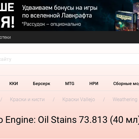
отеки
ККИ
Берсерк
MTG
НРИ
Сборные мо
Краски и кисти
Краски Vallejo
Weathering 
Engine: Oil Stains 73.813 (40 мл