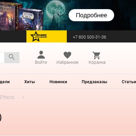
Подробнее
+7 800 500-31-36
перейти на Zvezda
Войти
Избранное
Корзина
дели
Хиты
Новинки
Предзаказы
Статьи
Effects
)