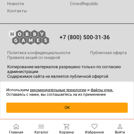
Новости
CrowdRepublic
Контакты
+7 (800) 500-31-36
Политика конфиденциальности
Публичная оферта
Правила акций со скидкой
Копирование материалов разрешено только по согласию
администрации
Содержимое сайта не является публичной офертой
На сайте Hobby Games применяются
рекомендательные
технологии
.
Используем
рекомендательные технологии
и
файлы куки.
Оставаясь с нами, вы соглашаетесь на их применение
Уведомить о наличии
OK
Главная
Каталог
Корзина
Избранное
Войти