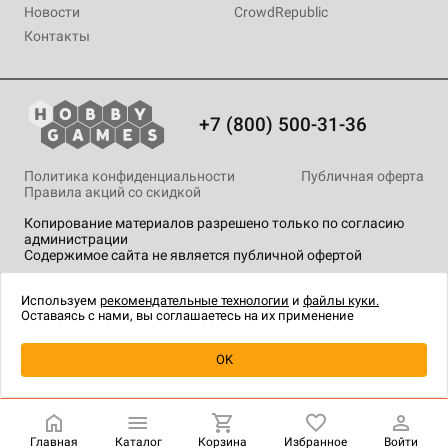
Новости
CrowdRepublic
Контакты
+7 (800) 500-31-36
Политика конфиденциальности
Публичная оферта
Правила акций со скидкой
Копирование материалов разрешено только по согласию
администрации
Содержимое сайта не является публичной офертой
На сайте Hobby Games применяются
рекомендательные
технологии
.
Используем
рекомендательные технологии
и
файлы куки.
Оставаясь с нами, вы соглашаетесь на их применение
Уведомить о наличии
OK
Главная
Каталог
Корзина
Избранное
Войти