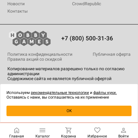
Новости
CrowdRepublic
Контакты
+7 (800) 500-31-36
Политика конфиденциальности
Публичная оферта
Правила акций со скидкой
Копирование материалов разрешено только по согласию
администрации
Содержимое сайта не является публичной офертой
На сайте Hobby Games применяются
рекомендательные
технологии
.
Используем
рекомендательные технологии
и
файлы куки.
Оставаясь с нами, вы соглашаетесь на их применение
Уведомить о наличии
OK
Главная
Каталог
Корзина
Избранное
Войти