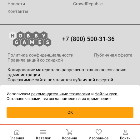
Новости
CrowdRepublic
Контакты
+7 (800) 500-31-36
Политика конфиденциальности
Публичная оферта
Правила акций со скидкой
Копирование материалов разрешено только по согласию
администрации
Содержимое сайта не является публичной офертой
На сайте Hobby Games применяются
рекомендательные
технологии
.
Используем
рекомендательные технологии
и
файлы куки.
Оставаясь с нами, вы соглашаетесь на их применение
Уведомить о наличии
OK
Главная
Каталог
Корзина
Избранное
Войти